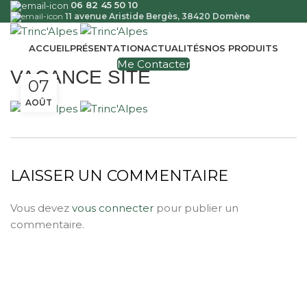
06 82 45 50 10
11 avenue Aristide Bergès, 38420 Domène
ACCUEIL
PRÉSENTATION
ACTUALITÉS
NOS PRODUITS
Me Contacter
VACANCE SITE
07
AOÛT
LAISSER UN COMMENTAIRE
Vous devez
vous connecter
pour publier un
commentaire.