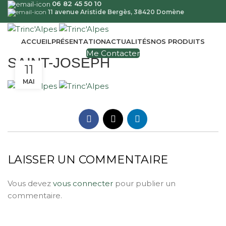
06 82 45 50 10
11 avenue Aristide Bergès, 38420 Domène
ACCUEIL
PRÉSENTATION
ACTUALITÉS
NOS PRODUITS
Me Contacter
SAINT-JOSEPH
11
MAI
LAISSER UN COMMENTAIRE
Vous devez
vous connecter
pour publier un
commentaire.