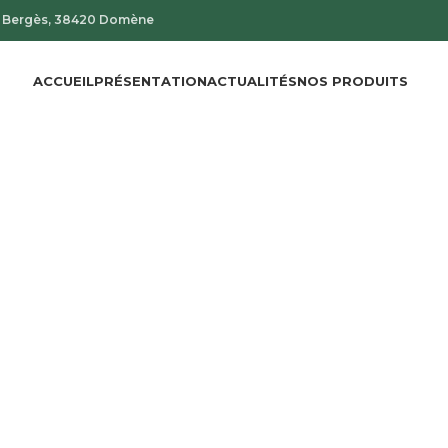
de Bergès, 38420 Domène
ACCUEIL
PRÉSENTATION
ACTUALITÉS
NOS PRODUITS