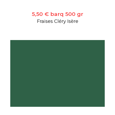
5,50 € barq 500 gr
Fraises Cléry Isère