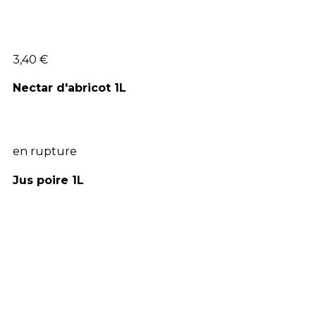
3,40 €
Nectar d'abricot 1L
en rupture
Jus poire 1L