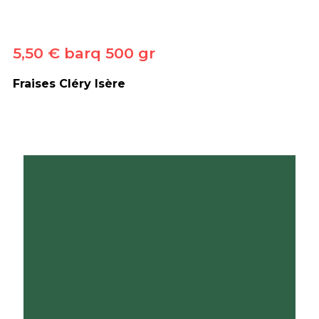
5,50 € barq 500 gr
Fraises Cléry Isère