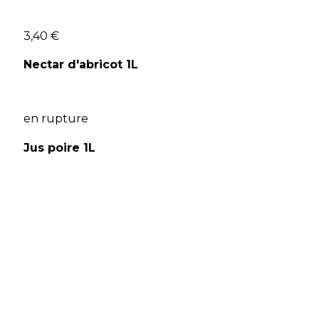
3,40 €
Nectar d'abricot 1L
en rupture
Jus poire 1L