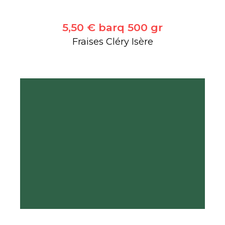
5,50 € barq 500 gr
Fraises Cléry Isère