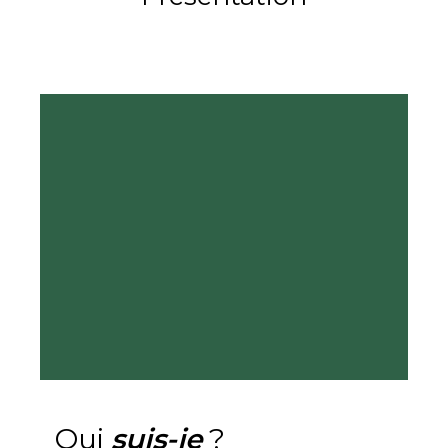
Qui
suis-je
?