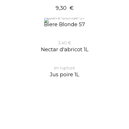
9,30 €
Biere Blonde 57
3,40 €
Nectar d'abricot 1L
en rupture
Jus poire 1L