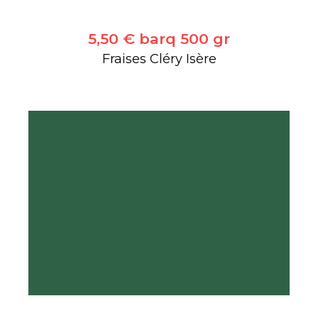
5,50 € barq 500 gr
Fraises Cléry Isère