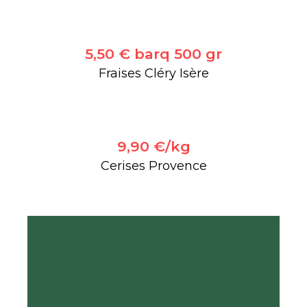
5,50 € barq 500 gr
Fraises Cléry Isère
9,90 €/kg
Cerises Provence